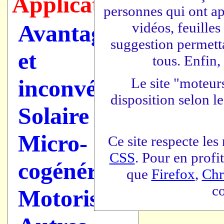
Applications
personnes qui ont app
vidéos, feuilles
Avantages
suggestion permetta
et
tous. Enfin,
inconvénients
Le site "moteurs
disposition selon l
Solaire
Micro-
Ce site respecte le
CSS
. Pour en profit
cogénération
que
Firefox
,
Ch
c
Motorisation