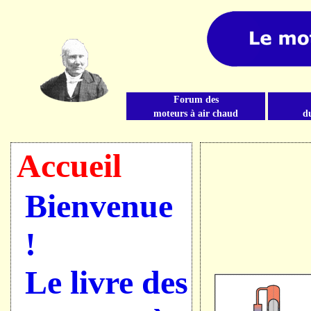
Le moteur Stirling
Forum des
moteurs à air chaud
d
Ce site appartient au réseau de sites relatifs aux moteurs à air chaud
Accueil
Bienvenue
!
Le livre des