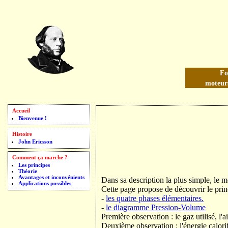
Le moteur Ericsson
Fo
moteurs
Ce site appartient au réseau de sites relatifs aux moteurs à air chaud
Accueil
Bienvenue !
Histoire
John Ericsson
Comment ça marche ?
Les principes
Théorie
Avantages et inconvénients
Dans sa description la plus simple, le m
Applications possibles
Cette page propose de découvrir le prin
-
les quatre phases élémentaires.
-
le diagramme Pression-Volume
Première observation : le gaz utilisé, l
Deuxième observation : l'énergie calorif