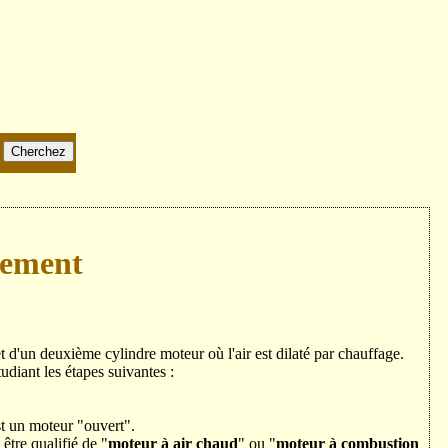
nement
t d'un deuxième cylindre moteur où l'air est dilaté par chauffage.
diant les étapes suivantes :
est un moteur "ouvert".
être qualifié de "
moteur à air chaud
" ou "
moteur à combustion