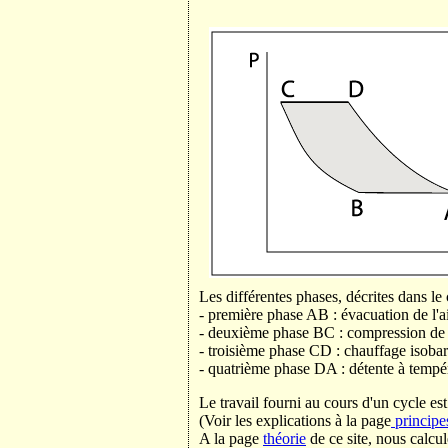
Les différentes phases, décrites dans le
- première phase AB : évacuation de l'a
- deuxième phase BC : compression de l'
- troisième phase CD : chauffage isobare
- quatrième phase DA : détente à tempér
Le travail fourni au cours d'un cycle e
(Voir les explications à la page
principe
A la page
théorie
de ce site, nous calcul