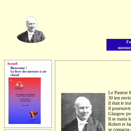
Le moteur Stirling
Fo
moteurs
Ce site appartient au réseau de sites relatifs aux moteurs à air chaud
Accueil
Bienvenue !
Le livre des moteurs à air
chaud
Le Pasteur R
30 km envir
Il était le 
Il poursuivi
Glasgow pou
Il se maria 
Robert et Jam
se consacra 