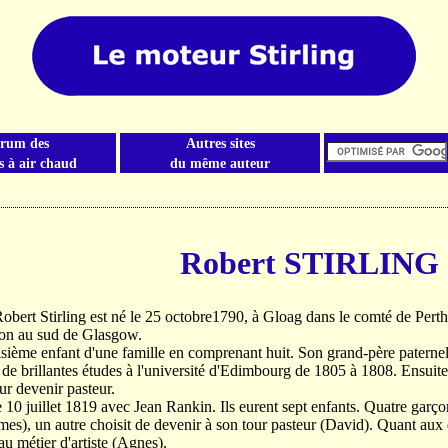
rum des
Autres sites
 à air chaud
du même auteur
Robert STIRLING
obert Stirling est né le 25 octobre1790, à Gloag dans le comté de Perthsh
on au sud de Glasgow.
troisième enfant d'une famille en comprenant huit. Son grand-père paternel
t de brillantes études à l'université d'Edimbourg de 1805 à 1808. Ensuite,
r devenir pasteur.
le 10 juillet 1819 avec Jean Rankin. Ils eurent sept enfants. Quatre garç
es), un autre choisit de devenir à son tour pasteur (David). Quant aux deux
au métier d'artiste (Agnes).