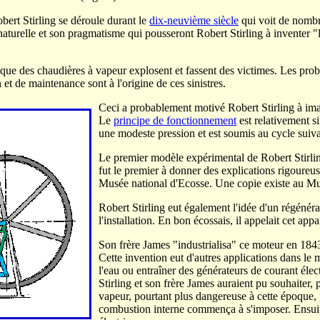
bert Stirling se déroule durant le
dix-neuvième siècle
qui voit de nombr
 naturelle et son pragmatisme qui pousseront Robert Stirling à inventer 
 que des chaudières à vapeur explosent et fassent des victimes. Les pro
 et de maintenance sont à l'origine de ces sinistres.
Ceci a probablement motivé Robert Stirling à ima
Le
principe de fonctionnement
est relativement si
une modeste pression et est soumis au cycle suiva
Le premier modèle expérimental de Robert Stirli
fut le premier à donner des explications rigoureu
Musée national d'Ecosse. Une copie existe au M
Robert Stirling eut également l'idée d'un régénér
l'installation. En bon écossais, il appelait cet ap
Son frère James "industrialisa" ce moteur en 1843 p
Cette invention eut d'autres applications dans le
l'eau ou entraîner des générateurs de courant élec
Stirling et son frère James auraient pu souhaiter
vapeur, pourtant plus dangereuse à cette époque, p
combustion interne commença à s'imposer. Ensuite,