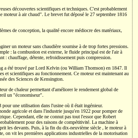
euses découvertes scientifiques et techniques. C'est probablement
"le moteur à air chaud". Le brevet fut déposé le 27 septembre 1816
blèmes de conception, la qualité encore médiocre des matériaux,
giner un moteur sans chaudière soumise à de trop fortes pressions.
mple : la combustion est externe, le fluide principal est de l'air à
nt : chauffage, détente, refroidissement puis compression.
ng a été trouvé par Lord Kelvin (ou William Thomson) en 1847. Il
ses et scientifiques au fonctionnement. Ce moteur est maintenant au
usée des Sciences de Kensington.
ateur de chaleur permettant d'améliorer le rendement global de
pareil un "économiseur".
our une utilisation dans l'usine où il était ingénieur.
 monde agricole et dans l'industrie jusqu'en 1922 pour pomper de
trique. Cependant, elle ne connut pas tout l'essor que Robert
, probablement pour des raisons de compétitivité. La machine à
rit les devants. Puis, à la fin du dix-neuvième siècle , le moteur à
 on vit les premières applications industrielles de la motorisation